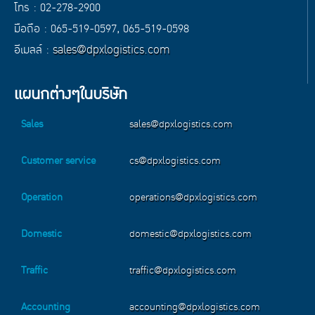
โทร : 02-278-2900
มือถือ : 065-519-0597, 065-519-0598
อีเมลล์ :
sales@dpxlogistics.com
แผนกต่างๆในบริษัท
Sales
sales@dpxlogistics.com
Customer service
cs@dpxlogistics.com
Operation
operations@dpxlogistics.com
Domestic
domestic@dpxlogistics.com
Traffic
traffic@dpxlogistics.com
Accounting
accounting@dpxlogistics.com